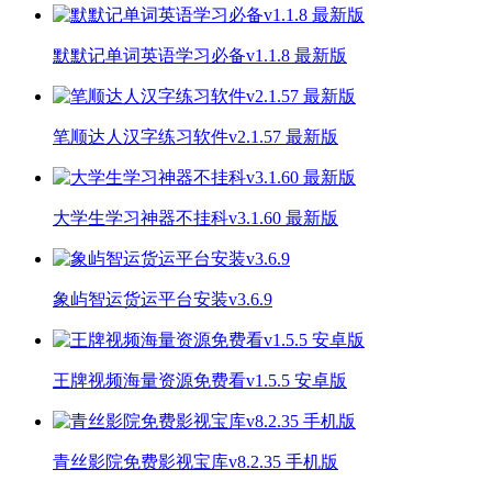
默默记单词英语学习必备v1.1.8 最新版
笔顺达人汉字练习软件v2.1.57 最新版
大学生学习神器不挂科v3.1.60 最新版
象屿智运货运平台安装v3.6.9
王牌视频海量资源免费看v1.5.5 安卓版
青丝影院免费影视宝库v8.2.35 手机版