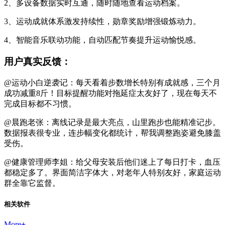
2、多设备数据实时互通，随时随地查看运动档案。
3、运动成就体系激发持续性，勋章奖励增强锻炼动力。
4、智能音乐联动功能，自动匹配节奏提升运动愉悦感。
用户真实反馈：
@运动小白逆袭记：每天看着步数增长特别有成就感，三个月
成功减重8斤！目标提醒功能对拖延症太友好了，现在每天不
完成目标都不习惯。
@晨跑老张：离线记录是最大亮点，山里跑步也能精准记步。
数据报表很专业，连步幅变化都统计，帮我调整跑姿避免膝盖
受伤。
@健康管理师李姐：给父母安装后他们迷上了每日打卡，血压
都稳定多了。界面简洁字体大，对老年人特别友好，家庭运动
群全靠它监督。
相关软件
More
+