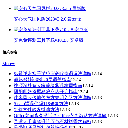
安心天气国风版2023v3.2.6 最新版
安兔兔评测工具下载v10.2.8 安卓版
相关攻略
More
+
标题逆水寒手游绝崖鹤唳奇遇玩法详解
12-14
崩坏3梦境深处20层通关指南
12-14
桃源深处有人家蔷薇紫谣布局指南
12-14
阴阳师妖怪屋秘藏商店开启指南
12-14
侠客风云传前传东方未明入队方法详解
12-13
Steam错误代码118修复方法
12-13
钉钉文件转发微信方法
12-13
Office如何永久激活？ Office永久激活方法详解
12-13
寻道大千座驾升阶五色石材料需求解析
12-13
最强祖师最新礼包兑换码合集
12-13