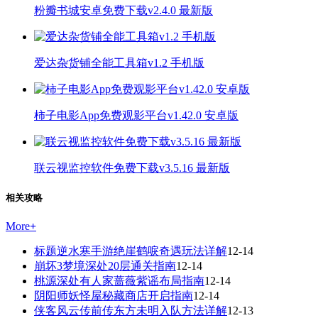
粉瓣书城安卓免费下载v2.4.0 最新版
爱达杂货铺全能工具箱v1.2 手机版
柿子电影App免费观影平台v1.42.0 安卓版
联云视监控软件免费下载v3.5.16 最新版
相关攻略
More
+
标题逆水寒手游绝崖鹤唳奇遇玩法详解
12-14
崩坏3梦境深处20层通关指南
12-14
桃源深处有人家蔷薇紫谣布局指南
12-14
阴阳师妖怪屋秘藏商店开启指南
12-14
侠客风云传前传东方未明入队方法详解
12-13