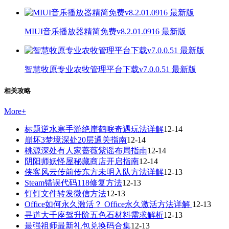
MIUI音乐播放器精简免费v8.2.01.0916 最新版
智慧牧原专业农牧管理平台下载v7.0.0.51 最新版
相关攻略
More
+
标题逆水寒手游绝崖鹤唳奇遇玩法详解
12-14
崩坏3梦境深处20层通关指南
12-14
桃源深处有人家蔷薇紫谣布局指南
12-14
阴阳师妖怪屋秘藏商店开启指南
12-14
侠客风云传前传东方未明入队方法详解
12-13
Steam错误代码118修复方法
12-13
钉钉文件转发微信方法
12-13
Office如何永久激活？ Office永久激活方法详解
12-13
寻道大千座驾升阶五色石材料需求解析
12-13
最强祖师最新礼包兑换码合集
12-13