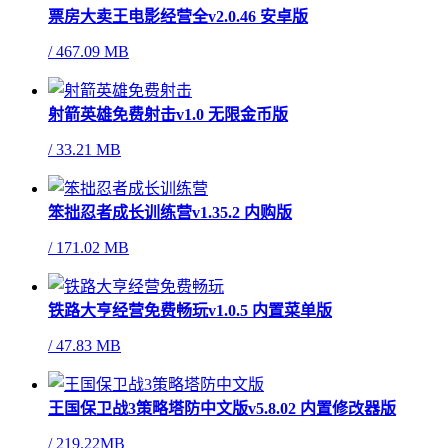
票房大卖王电影经营全v2.0.46 安卓版
/
467.09 MB
射箭英雄免费射击v1.0 无限金币版
/
33.21 MB
笨拙忍者成长训练营v1.35.2 内购版
/
171.02 MB
铁路大亨经营免费畅玩v1.0.5 内置菜单版
/
47.83 MB
王国保卫战3策略塔防中文版v5.8.02 内置修改器版
/
219.22MB