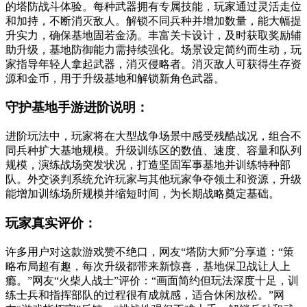
的塔防战斗体验。每种武器拥有专属技能，玩家通过灵活走位
和加持，不断消灭敌人。解锁不同兵种并增加数量，能大幅提
升实力，确保基地固若金汤。丰富关卡设计，及时获取奖励辅
助升级，基地防御能力需持续强化。场景设定简约而生动，玩
家指导年轻人拿起武器，消灭侵略者。消灭敌人可获得生存资
源和金币，用于升级基地和解锁新角色武器。
守护基地手游进阶说明：
进阶玩法中，玩家将在大型战争场景中感受残酷战况，组合不
同兵种扩大基地规模。升级训练区的数值、速度、容量和队列
规模，演练战场突发状况，打造坚固军事基地并训练特种部
队。外交谈判系统允许玩家与其他玩家争夺领土和资源，升级
能增加训练场所规模并缩短时间，为长期战略奠定基础。
玩家真实评价：
许多用户对这款游戏赞不绝口，网友“塔防大师”分享道：“策
略布局超有趣，每次升级都带来新惊喜，基地保卫战让人上
瘾。”网友“火柴人战士”评价：“画面简约但玩法深度十足，训
练士兵和指挥部队的过程很有成就感，适合休闲放松。”网