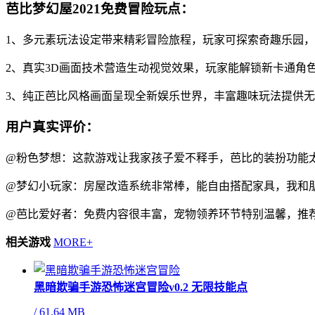
芭比梦幻屋2021免费冒险玩点：
1、多元素玩法设定带来精彩冒险旅程，玩家可探索奇趣乐园
2、真实3D画面技术营造生动视觉效果，玩家能解锁新卡通角
3、纯正芭比风格画面呈现全新娱乐世界，丰富趣味玩法提供
用户真实评价：
@粉色梦想：这款游戏让我家孩子爱不释手，芭比的装扮功能
@梦幻小玩家：房屋改造系统非常棒，能自由搭配家具，我和
@芭比爱好者：免费内容很丰富，宠物领养环节特别温馨，推
相关游戏
MORE+
黑暗欺骗手游恐怖迷宫冒险v0.2 无限技能点
/
61.64 MB