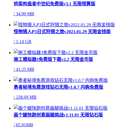
桥梁构造者中世纪免费版v3.1 无限预算版
/
34.99 MB
怪物猎人P3日式狩猎之旅v2021.01.29 无限金钱版
/
1.14 GB
施工模拟器3免费版下载v2.2 无限金币版
/
41.25 MB
勇者秘境免费游戏钻石无限v1.0.7 内购免费版
/
228.09 MB
画个腿快跑创意画腿挑战v1.11.01 无限钻石版
/
65.91MB