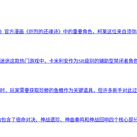
神》官方漫画《炽烈的还魂诗》中的重要角色，柯莱这位来自须
迷途这款热门游戏中，卡米利安作为SR级别的辅助型禁闭者角
时，玩家需要获取珍鲹的鱼鳍作为关键道具，但许多新手对此过
动包含了宿命对决、神战遗珍、神曲奏鸣和神战回响四个核心部