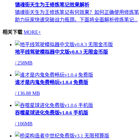
镇魂街天生为王修炼笔记效果解析
镇魂街天生为王修炼笔记有何效果？如何正确使用修炼笔
助力玩家快速突破战力瓶颈。下面将全面解析修炼笔记...
相关下载
MORE+
地平线驾驶模拟器中文版v0.8.3 无限金币版
/
258MB
谁才是内鬼免费畅玩v1.0.4 免费版
/
136.88 MB
吞噬星球进化免费版v1.0.6 手机版
/
106MB