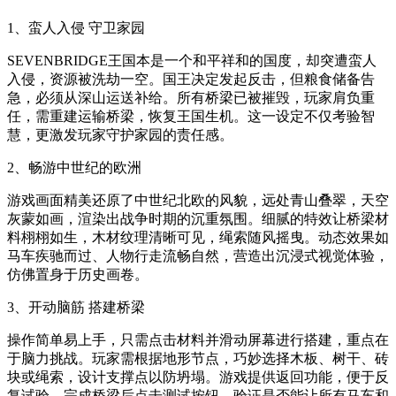
1、蛮人入侵 守卫家园
SEVENBRIDGE王国本是一个和平祥和的国度，却突遭蛮人
入侵，资源被洗劫一空。国王决定发起反击，但粮食储备告
急，必须从深山运送补给。所有桥梁已被摧毁，玩家肩负重
任，需重建运输桥梁，恢复王国生机。这一设定不仅考验智
慧，更激发玩家守护家园的责任感。
2、畅游中世纪的欧洲
游戏画面精美还原了中世纪北欧的风貌，远处青山叠翠，天空
灰蒙如画，渲染出战争时期的沉重氛围。细腻的特效让桥梁材
料栩栩如生，木材纹理清晰可见，绳索随风摇曳。动态效果如
马车疾驰而过、人物行走流畅自然，营造出沉浸式视觉体验，
仿佛置身于历史画卷。
3、开动脑筋 搭建桥梁
操作简单易上手，只需点击材料并滑动屏幕进行搭建，重点在
于脑力挑战。玩家需根据地形节点，巧妙选择木板、树干、砖
块或绳索，设计支撑点以防坍塌。游戏提供返回功能，便于反
复试验，完成桥梁后点击测试按钮，验证是否能让所有马车和