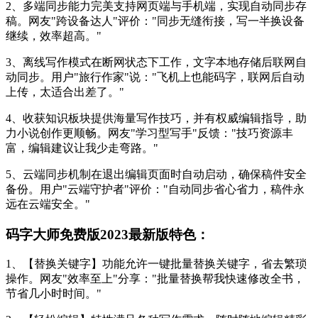
2、多端同步能力完美支持网页端与手机端，实现自动同步存
稿。网友"跨设备达人"评价："同步无缝衔接，写一半换设备
继续，效率超高。"
3、离线写作模式在断网状态下工作，文字本地存储后联网自
动同步。用户"旅行作家"说："飞机上也能码字，联网后自动
上传，太适合出差了。"
4、收获知识板块提供海量写作技巧，并有权威编辑指导，助
力小说创作更顺畅。网友"学习型写手"反馈："技巧资源丰
富，编辑建议让我少走弯路。"
5、云端同步机制在退出编辑页面时自动启动，确保稿件安全
备份。用户"云端守护者"评价："自动同步省心省力，稿件永
远在云端安全。"
码字大师免费版2023最新版特色：
1、【替换关键字】功能允许一键批量替换关键字，省去繁琐
操作。网友"效率至上"分享："批量替换帮我快速修改全书，
节省几小时时间。"