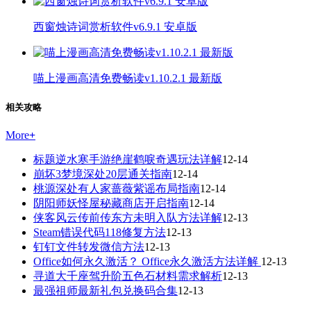
西窗烛诗词赏析软件v6.9.1 安卓版
喵上漫画高清免费畅读v1.10.2.1 最新版
相关攻略
More
+
标题逆水寒手游绝崖鹤唳奇遇玩法详解
12-14
崩坏3梦境深处20层通关指南
12-14
桃源深处有人家蔷薇紫谣布局指南
12-14
阴阳师妖怪屋秘藏商店开启指南
12-14
侠客风云传前传东方未明入队方法详解
12-13
Steam错误代码118修复方法
12-13
钉钉文件转发微信方法
12-13
Office如何永久激活？ Office永久激活方法详解
12-13
寻道大千座驾升阶五色石材料需求解析
12-13
最强祖师最新礼包兑换码合集
12-13