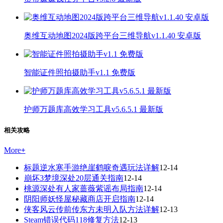
奥维互动地图2024版跨平台三维导航v1.1.40 安卓版
智能证件照拍摄助手v1.1 免费版
护师万题库高效学习工具v5.6.5.1 最新版
相关攻略
More
+
标题逆水寒手游绝崖鹤唳奇遇玩法详解
12-14
崩坏3梦境深处20层通关指南
12-14
桃源深处有人家蔷薇紫谣布局指南
12-14
阴阳师妖怪屋秘藏商店开启指南
12-14
侠客风云传前传东方未明入队方法详解
12-13
Steam错误代码118修复方法
12-13