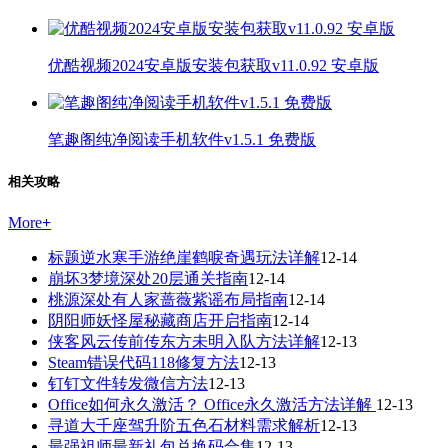
优酷视频2024安卓版安装包获取v11.0.92 安卓版
笔趣阁纯净阅读手机软件v1.5.1 免费版
相关攻略
More
+
标题逆水寒手游绝崖鹤唳奇遇玩法详解
12-14
崩坏3梦境深处20层通关指南
12-14
桃源深处有人家蔷薇紫谣布局指南
12-14
阴阳师妖怪屋秘藏商店开启指南
12-14
侠客风云传前传东方未明入队方法详解
12-13
Steam错误代码118修复方法
12-13
钉钉文件转发微信方法
12-13
Office如何永久激活？ Office永久激活方法详解
12-13
寻道大千座驾升阶五色石材料需求解析
12-13
最强祖师最新礼包兑换码合集
12-13