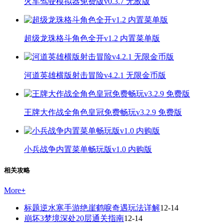
火车驾驶模拟器免费版v0.3.7 无敌版
超级龙珠格斗角色全开v1.2 内置菜单版
河道英雄横版射击冒险v4.2.1 无限金币版
王牌大作战全角色皇冠免费畅玩v3.2.9 免费版
小兵战争内置菜单畅玩版v1.0 内购版
相关攻略
More
+
标题逆水寒手游绝崖鹤唳奇遇玩法详解
12-14
崩坏3梦境深处20层通关指南
12-14