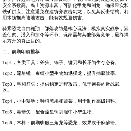
安全系数高。岛上资源丰富，可驯化甲龙和剑龙，确保果实和
铁矿供应。注意避免在建筑旁攻击剑龙，以免其反击结构。利
用木筏拖离陆地攻击，能有效规避伤害。
骑乘恐龙自由翱翔，部落攻防是核心玩法，模拟真实战争，涵
盖侦察、潜入和掠夺等环节。玩家需与其他部落竞争，最终揭
示方舟的真正目的。
二、前期印痕推荐
Top1，各类工具：斧头、镐子、镰刀和长矛为生存必备。
Top2，流星锤：束缚小型生物如迅猛龙，提升捕获效率。
Top3，弓和箭矢：提供稳定远程攻击，优于易损的近战武
器。
Top4，小中耕地：种植黑果和蔬菜，用于制作高级饲料。
Top5，毒箭矢：配合流星锤驯服中小型生物。
Top6，木棒：前期驯服三角龙等恐龙，效果次于麻醉箭。