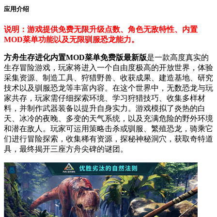
应用介绍
说明：游戏提供免费无限升级点数、角色无敌特性、内置
MOD菜单功能以及无限驯服恐龙能力。
方舟生存进化内置MOD菜单免费版最新版
是一款高度真实的
生存冒险游戏，玩家将进入一个自由度极高的开放世界，体验
采集资源、制造工具、狩猎野兽、收获成果、建造基地、研究
技术以及驯服恐龙等丰富内容。在这个世界中，无数恐龙与玩
家共存，玩家需仔细探索环境、学习狩猎技巧、收集多样材
料，并制作武器装备以提升自身实力。游戏模拟了炎热的白
天、冰冷的夜晚、多变的天气系统，以及充满危险的野外环境
和潜在敌人。玩家可运用策略击杀或驯服、繁殖恐龙，骑乘它
们进行冒险探索，收集稀有资源，探秘神秘洞穴，获取奇特道
具，最终揭开三座方舟尖碑的谜团。