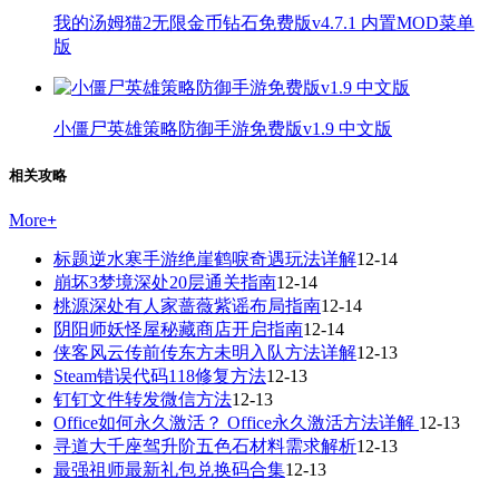
我的汤姆猫2无限金币钻石免费版v4.7.1 内置MOD菜单
版
小僵尸英雄策略防御手游免费版v1.9 中文版
相关攻略
More
+
标题逆水寒手游绝崖鹤唳奇遇玩法详解
12-14
崩坏3梦境深处20层通关指南
12-14
桃源深处有人家蔷薇紫谣布局指南
12-14
阴阳师妖怪屋秘藏商店开启指南
12-14
侠客风云传前传东方未明入队方法详解
12-13
Steam错误代码118修复方法
12-13
钉钉文件转发微信方法
12-13
Office如何永久激活？ Office永久激活方法详解
12-13
寻道大千座驾升阶五色石材料需求解析
12-13
最强祖师最新礼包兑换码合集
12-13