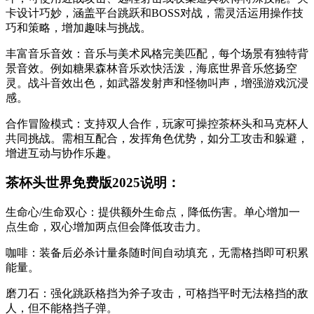
卡设计巧妙，涵盖平台跳跃和BOSS对战，需灵活运用操作技
巧和策略，增加趣味与挑战。
丰富音乐音效：音乐与美术风格完美匹配，每个场景有独特背
景音效。例如糖果森林音乐欢快活泼，海底世界音乐悠扬空
灵。战斗音效出色，如武器发射声和怪物叫声，增强游戏沉浸
感。
合作冒险模式：支持双人合作，玩家可操控茶杯头和马克杯人
共同挑战。需相互配合，发挥角色优势，如分工攻击和躲避，
增进互动与协作乐趣。
茶杯头世界免费版2025说明：
生命心/生命双心：提供额外生命点，降低伤害。单心增加一
点生命，双心增加两点但会降低攻击力。
咖啡：装备后必杀计量条随时间自动填充，无需格挡即可积累
能量。
磨刀石：强化跳跃格挡为斧子攻击，可格挡平时无法格挡的敌
人，但不能格挡子弹。