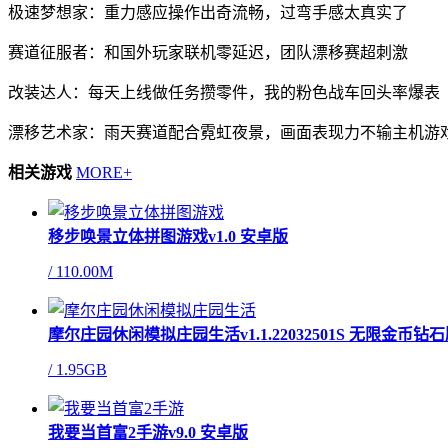
极速梦想家：重力感应操作出奇流畅，过弯手感太真实了
赛道征服者：和国外玩家联机零延迟，团队漂移赛超刺激
改装达人：每天上线做任务攒零件，我的粉色战车回头率爆表
漂移艺术家：雨天赛道配合霓虹夜景，画面表现力不输主机游
相关游戏
MORE+
移步唤景立体拼图游戏v1.0 安卓版
/
110.00M
摩尔庄园休闲模拟庄园生活v1.1.22032501S 无限金币钻
/
1.95GB
我要当首富2手游v9.0 安卓版