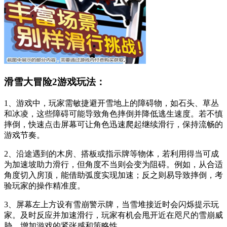
滑雪大冒险2游戏玩法：
1、游戏中，玩家需敏捷避开雪地上的障碍物，如石头、草丛
和冰凌，这些障碍可能导致角色摔倒并降低逃生速度。若不慎
摔倒，快速点击屏幕可让角色迅速爬起继续滑行，保持流畅的
游戏节奏。
2、沿途遇到的木房、搭板或指示牌等物体，若利用得当可成
为加速坡助力滑行，但角度不当则会变为阻碍。例如，从合适
角度切入房顶，能借助弧度实现加速；反之则易导致摔倒，考
验玩家的操作精准度。
3、屏幕左上方设有雪崩警示牌，当雪堆接近时会闪烁提示玩
家。及时反应并加速滑行，玩家有机会甩开近在咫尺的雪崩威
胁，增加游戏的紧张感和策略性。