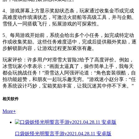
4、游戏屏幕上方显示奖励状态条，玩家通过收集金币或完成
高难度动作填满状态，可激活火箭船等高级工具，并与企鹅、
雪怪人一同搭载飞行，拓展游戏的可探索性。
5、每局游戏开始前，系统会给出多个小任务，如完成特定动
作或收集奖励。这些任务难度适中，完成后提供额外奖励，逐
步解锁新内容，让游戏过程更加紧张有趣。
玩家评价：许多用户对滑雪大冒险2给予了高度评价。例如，
冰雪玩家小李表示：“画面太逼真了，操作简单上手，我每天
都会玩挑战任务！”滑雪达人阿强评论道：“角色套装很酷，自
拍功能超赞，和朋友一起玩乐趣无穷。”游戏迷小赵分享：“任
务系统设计巧妙，宝箱奖励丰富，让我沉迷其中停不下来。”
相关软件
More
+
口袋妖怪光明誓言手游v2021.04.28.11 安卓版