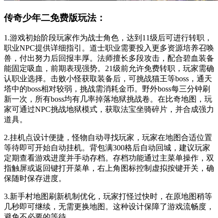
传奇少年二免费版玩法：
1.游戏初始阶段玩家作为战士角色，达到11级后可进行转职，
职业NPC提供详细指引。道士职业需要投入更多资源培养召唤
兽，付出努力后回报丰厚。法师擅长多段攻击，配合碧血装备
能固定吸血，前期表现强势。21级前允许免费转职，玩家需确
认职业选择。击败小怪获取装备后，可挑战猫王等boss，通天
塔中的boss相对较弱，挑战需消耗金币。野外boss每三分钟刷
新一次，所有boss均有几率掉落地狱挑战卷。在比奇地图，玩
家可通过NPC挑战地狱模式，获取法宝坐骑碎片，并合成强力
道具。
2.挂机点设计便捷，怪物自动寻找玩家，玩家在地图合适位置
等待即可开始自动挂机。背包满300格后自动回城，建议玩家
定期查看游戏进度并手动存档。存档功能通过主菜单操作，双
指触屏或返回键打开菜单，右上角图标控制虚拟按键开关，确
保随时保存进度。
3.新手村地图刷新机制优化，玩家打怪过快时，在原地图稍等
几秒即可继续，无需更换地图。这种设计保障了游戏流畅度，
避免不必要的等待。