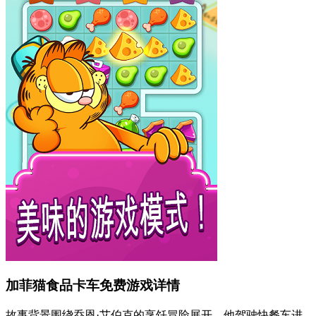
加菲猫食品卡车免费游戏详情
故事背景围绕乔恩·艾伯克的烹饪冒险展开，他驾驶快餐车进