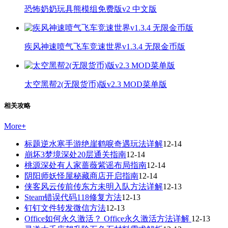
恐怖奶奶玩具熊模组免费版v2 中文版
疾风神速喷气飞车竞速世界v1.3.4 无限金币版
太空黑帮2(无限货币)版v2.3 MOD菜单版
相关攻略
More
+
标题逆水寒手游绝崖鹤唳奇遇玩法详解
12-14
崩坏3梦境深处20层通关指南
12-14
桃源深处有人家蔷薇紫谣布局指南
12-14
阴阳师妖怪屋秘藏商店开启指南
12-14
侠客风云传前传东方未明入队方法详解
12-13
Steam错误代码118修复方法
12-13
钉钉文件转发微信方法
12-13
Office如何永久激活？ Office永久激活方法详解
12-13