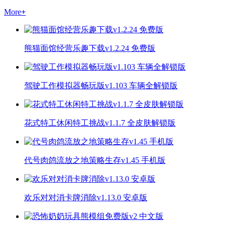
More
+
熊猫面馆经营乐趣下载v1.2.24 免费版
驾驶工作模拟器畅玩版v1.103 车辆全解锁版
花式特工休闲特工挑战v1.1.7 全皮肤解锁版
代号肉鸽流放之地策略生存v1.45 手机版
欢乐对对消卡牌消除v1.13.0 安卓版