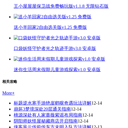
王小屋屋屋保卫战免费畅玩版v1.1.8 无限钻石版
送小羊回家2自由选关版v1.25 免费版
口袋妖怪守护者光之轨迹手游v3.0 安卓版
迷你生活周末假期儿童游戏探索v1.0 安卓版
相关攻略
More
+
标题逆水寒手游绝崖鹤唳奇遇玩法详解
12-14
崩坏3梦境深处20层通关指南
12-14
桃源深处有人家蔷薇紫谣布局指南
12-14
阴阳师妖怪屋秘藏商店开启指南
12-14
侠客风云传前传东方未明入队方法详解
12-13