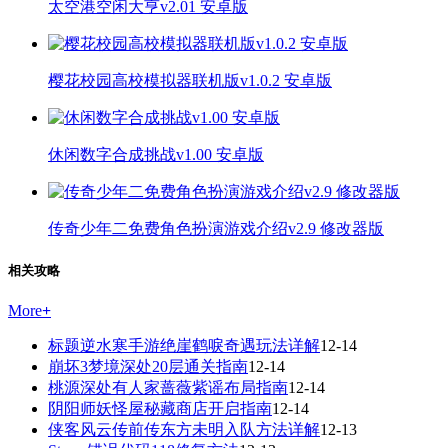
太空港空闲大亨v2.01 安卓版
樱花校园高校模拟器联机版v1.0.2 安卓版
休闲数字合成挑战v1.00 安卓版
传奇少年二免费角色扮演游戏介绍v2.9 修改器版
相关攻略
More
+
标题逆水寒手游绝崖鹤唳奇遇玩法详解
12-14
崩坏3梦境深处20层通关指南
12-14
桃源深处有人家蔷薇紫谣布局指南
12-14
阴阳师妖怪屋秘藏商店开启指南
12-14
侠客风云传前传东方未明入队方法详解
12-13