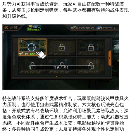
对势力可获得丰富成长资源。玩家可自由搭配数十种特战装
备，从突击步枪到定制弹药，每种武器都拥有独特的战斗表现
和升级路线。
特色战斗系统支持多维度战术组合，玩家既能驾驶装甲载具火
力压制，也可使用狙击武器精准制敌。六大核心玩法亮点包
括：开放式的海岛战场环境，允许利用场景元素智取敌人；深
度角色成长体系，通过任务积累强化特工能力；动态武器改造
系统，不同配件组合产生战术质变；电影级越狱剧情贯穿始
终；多兵种协同作战设定；以及支持装备外观个性化定制功