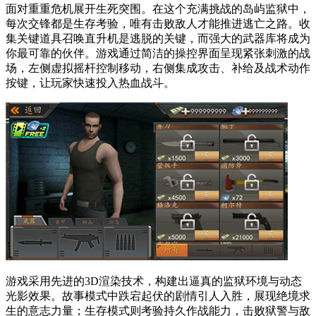
面对重重危机展开生死突围。在这个充满挑战的岛屿监狱中，
每次交锋都是生存考验，唯有击败敌人才能推进逃亡之路。收
集关键道具召唤直升机是逃脱的关键，而强大的武器库将成为
你最可靠的伙伴。游戏通过简洁的操控界面呈现紧张刺激的战
场，左侧虚拟摇杆控制移动，右侧集成攻击、补给及战术动作
按键，让玩家快速投入热血战斗。
游戏采用先进的3D渲染技术，构建出逼真的监狱环境与动态
光影效果。故事模式中跌宕起伏的剧情引人入胜，展现绝境求
生的意志力量；生存模式则考验持久作战能力，击败狱警与敌