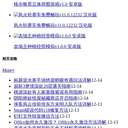
移步唤景立体拼图游戏v1.0 安卓版
风火轮赛车免费畅玩v11.0.12232 汉化版
农场主种植经营模拟v1.0.0 安卓版
相关攻略
More
+
标题逆水寒手游绝崖鹤唳奇遇玩法详解
12-14
崩坏3梦境深处20层通关指南
12-14
桃源深处有人家蔷薇紫谣布局指南
12-14
阴阳师妖怪屋秘藏商店开启指南
12-14
侠客风云传前传东方未明入队方法详解
12-13
Steam错误代码118修复方法
12-13
钉钉文件转发微信方法
12-13
Office如何永久激活？ Office永久激活方法详解
12-13