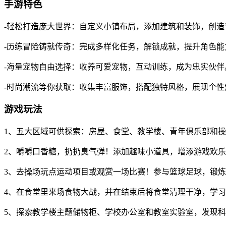
手游特色
-轻松打造庞大世界：自定义小镇布局，添加建筑和装饰，创造
-历练冒险铸就传奇：完成多样化任务，解锁成就，提升角色能
-海量宠物自由选择：收养可爱宠物，互动训练，成为忠实伙伴
-时尚潮流等你获取：收集丰富服饰，搭配独特风格，展现个性
游戏玩法
1、五大区域可供探索：房屋、食堂、教学楼、青年俱乐部和
2、嚼嚼口香糖，扔扔臭气弹！添加趣味小道具，增添游戏欢
3、去操场玩点运动项目或观赏一场比赛！参与篮球足球，锻
4、在食堂里来场食物大战，并在结束后将食堂清理干净，学
5、探索教学楼主题储物柜、学校办公室和教室实验室，发现