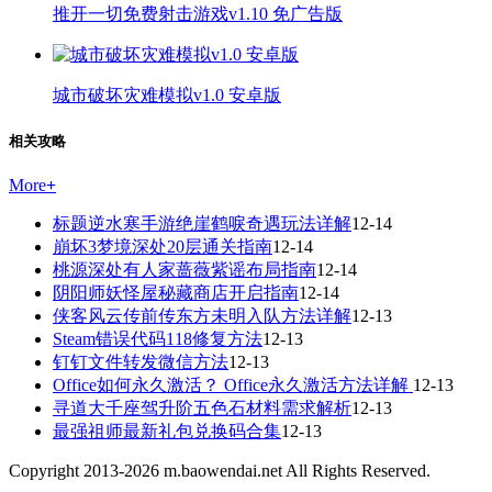
推开一切免费射击游戏v1.10 免广告版
城市破坏灾难模拟v1.0 安卓版
相关攻略
More
+
标题逆水寒手游绝崖鹤唳奇遇玩法详解
12-14
崩坏3梦境深处20层通关指南
12-14
桃源深处有人家蔷薇紫谣布局指南
12-14
阴阳师妖怪屋秘藏商店开启指南
12-14
侠客风云传前传东方未明入队方法详解
12-13
Steam错误代码118修复方法
12-13
钉钉文件转发微信方法
12-13
Office如何永久激活？ Office永久激活方法详解
12-13
寻道大千座驾升阶五色石材料需求解析
12-13
最强祖师最新礼包兑换码合集
12-13
Copyright 2013-
2026
m.baowendai.net All Rights Reserved.