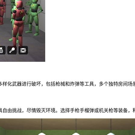
多样化武器进行破坏，包括枪械和炸弹等工具，多个独特房间场
具自由挑战，尽情毁灭环境。选择手枪手榴弹或机关枪等装备，