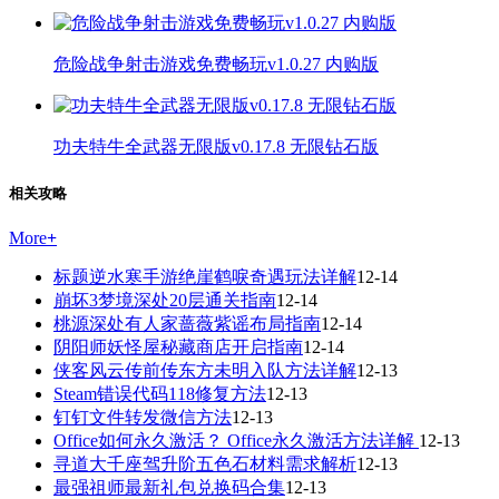
危险战争射击游戏免费畅玩v1.0.27 内购版
功夫特牛全武器无限版v0.17.8 无限钻石版
相关攻略
More
+
标题逆水寒手游绝崖鹤唳奇遇玩法详解
12-14
崩坏3梦境深处20层通关指南
12-14
桃源深处有人家蔷薇紫谣布局指南
12-14
阴阳师妖怪屋秘藏商店开启指南
12-14
侠客风云传前传东方未明入队方法详解
12-13
Steam错误代码118修复方法
12-13
钉钉文件转发微信方法
12-13
Office如何永久激活？ Office永久激活方法详解
12-13
寻道大千座驾升阶五色石材料需求解析
12-13
最强祖师最新礼包兑换码合集
12-13