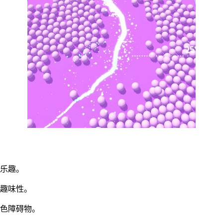
多乐趣。
戏趣味性。
颜色障碍物。