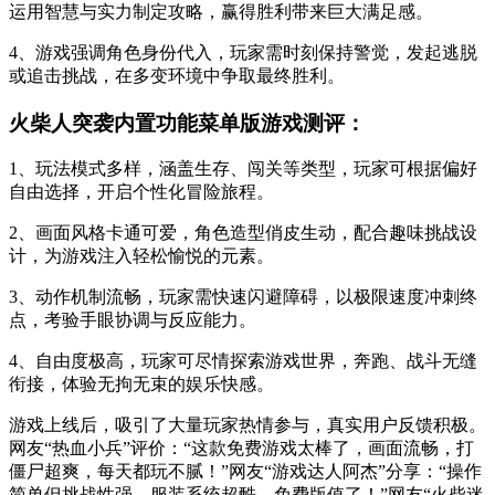
运用智慧与实力制定攻略，赢得胜利带来巨大满足感。
4、游戏强调角色身份代入，玩家需时刻保持警觉，发起逃脱
或追击挑战，在多变环境中争取最终胜利。
火柴人突袭内置功能菜单版游戏测评：
1、玩法模式多样，涵盖生存、闯关等类型，玩家可根据偏好
自由选择，开启个性化冒险旅程。
2、画面风格卡通可爱，角色造型俏皮生动，配合趣味挑战设
计，为游戏注入轻松愉悦的元素。
3、动作机制流畅，玩家需快速闪避障碍，以极限速度冲刺终
点，考验手眼协调与反应能力。
4、自由度极高，玩家可尽情探索游戏世界，奔跑、战斗无缝
衔接，体验无拘无束的娱乐快感。
游戏上线后，吸引了大量玩家热情参与，真实用户反馈积极。
网友“热血小兵”评价：“这款免费游戏太棒了，画面流畅，打
僵尸超爽，每天都玩不腻！”网友“游戏达人阿杰”分享：“操作
简单但挑战性强，服装系统超酷，免费版值了！”网友“火柴迷