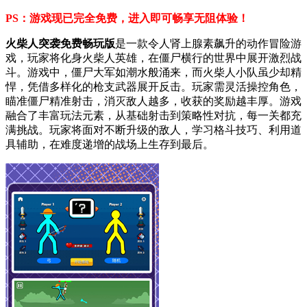
PS：游戏现已完全免费，进入即可畅享无阻体验！
火柴人突袭免费畅玩版
是一款令人肾上腺素飙升的动作冒险游
戏，玩家将化身火柴人英雄，在僵尸横行的世界中展开激烈战
斗。游戏中，僵尸大军如潮水般涌来，而火柴人小队虽少却精
悍，凭借多样化的枪支武器展开反击。玩家需灵活操控角色，
瞄准僵尸精准射击，消灭敌人越多，收获的奖励越丰厚。游戏
融合了丰富玩法元素，从基础射击到策略性对抗，每一关都充
满挑战。玩家将面对不断升级的敌人，学习格斗技巧、利用道
具辅助，在难度递增的战场上生存到最后。