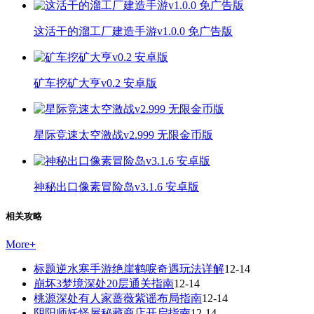
这活干的溜工厂建造手游v1.0.0 免广告版
矿车挖矿大亨v0.2 安卓版
星际竞速太空激战v2.999 无限金币版
神秘出口像素冒险岛v3.1.6 安卓版
相关攻略
More
+
标题逆水寒手游绝崖鹤唳奇遇玩法详解
12-14
崩坏3梦境深处20层通关指南
12-14
桃源深处有人家蔷薇紫谣布局指南
12-14
阴阳师妖怪屋秘藏商店开启指南
12-14