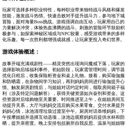
玩家可选择多种职业特性，每种职业带来独特战斗风格和爆发
技能，激发战斗热情。快速击败对手提升战斗力，参与地下城
冒险，面对海量Boss挑战。游戏强调自由互动，玩家用自己的
力量解决冲突，体验热血沸腾的战斗。刺激的冒险环节鼓励积
极参与，如探索神秘区域或与NPC较量，感受游戏带来的多样
化乐趣。每一次胜利都增强成就感，让玩家更投入奇幻世界。
游戏体验概述：
故事开端充满戏剧性——精灵突然出现询问魔戒下落，玩家的
选择影响后续福利事件。初始阶段，玩家需管理时间，调节器
优化日程后，收集保险柜资金和桌上礼物。接着，购买瑜伽服
和防晒霜，在杂物间学习知识，再到妈妈房间进行瑜伽提升心
情。触发厨房剧情后，与姐姐对话约定时间，领取房间箱子福
利（涉及特定问题解答），获得关键资源如兴奋剂和资金。这
些资源对后续购物至关重要。时间推进至上午，在姐姐房间互
动提升关系，大厅与妈妈交流后购买水果零食。交付水果提升
妈妈心情，泳池清理垃圾过渡至中午。厨房对话恭维妈妈，下
午按摩姐姐并选择互动选项，泳池边观察妈妈后提供水杯和防
晒，提升亲密度。晚上安排包括厕所自我反思、温泉与姐姐聊