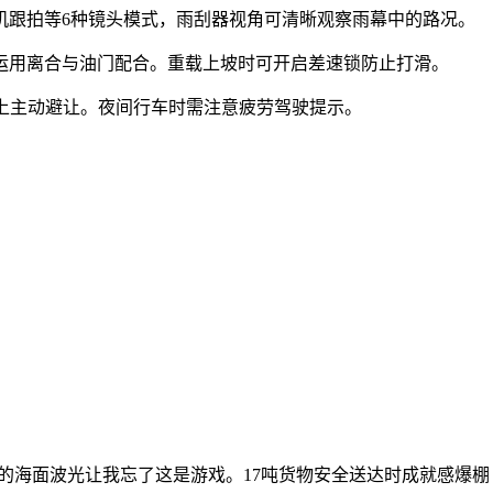
人机跟拍等6种镜头模式，雨刮器视角可清晰观察雨幕中的路况。
练运用离合与油门配合。重载上坡时可开启差速锁防止打滑。
路上主动避让。夜间行车时需注意疲劳驾驶提示。
的海面波光让我忘了这是游戏。17吨货物安全送达时成就感爆棚