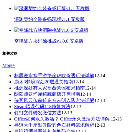
深渊契约全装备畅玩版v1.1 无敌版
空降战方块消除挑战v1.0.6 安卓版
相关攻略
More
+
标题逆水寒手游绝崖鹤唳奇遇玩法详解
12-14
崩坏3梦境深处20层通关指南
12-14
桃源深处有人家蔷薇紫谣布局指南
12-14
阴阳师妖怪屋秘藏商店开启指南
12-14
侠客风云传前传东方未明入队方法详解
12-13
Steam错误代码118修复方法
12-13
钉钉文件转发微信方法
12-13
Office如何永久激活？ Office永久激活方法详解
12-13
寻道大千座驾升阶五色石材料需求解析
12-13
最强祖师最新礼包兑换码合集
12-13