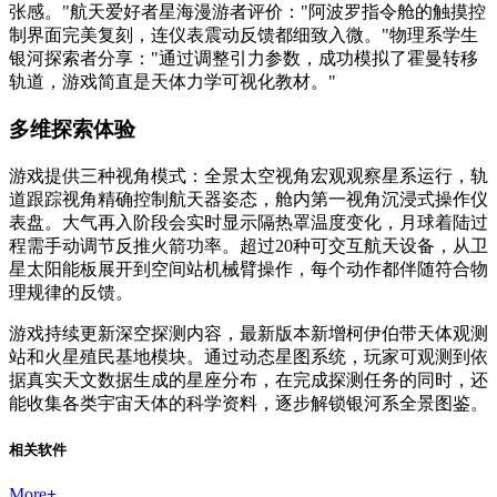
张感。"航天爱好者星海漫游者评价："阿波罗指令舱的触摸控
制界面完美复刻，连仪表震动反馈都细致入微。"物理系学生
银河探索者分享："通过调整引力参数，成功模拟了霍曼转移
轨道，游戏简直是天体力学可视化教材。"
多维探索体验
游戏提供三种视角模式：全景太空视角宏观观察星系运行，轨
道跟踪视角精确控制航天器姿态，舱内第一视角沉浸式操作仪
表盘。大气再入阶段会实时显示隔热罩温度变化，月球着陆过
程需手动调节反推火箭功率。超过20种可交互航天设备，从卫
星太阳能板展开到空间站机械臂操作，每个动作都伴随符合物
理规律的反馈。
游戏持续更新深空探测内容，最新版本新增柯伊伯带天体观测
站和火星殖民基地模块。通过动态星图系统，玩家可观测到依
据真实天文数据生成的星座分布，在完成探测任务的同时，还
能收集各类宇宙天体的科学资料，逐步解锁银河系全景图鉴。
相关软件
More
+