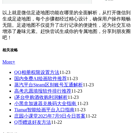
以上就是微信足迹地图功能在哪里的全面解析，从打开微信到
生成足迹地图，每个步骤都经过精心设计，确保用户操作顺畅
无阻。足迹地图不仅提升了出行记录的便捷性，还为社交互动
增添了趣味元素。赶快尝试生成你的专属地图，分享到朋友圈
吧！
相关攻略
More
+
QQ相册权限设置方法
11-23
国内免费AI绘画软件推荐
11-23
蒸汽平台Steam区别账号互通解析
11-23
高考志愿填报软件排行推荐
11-23
i茅台申购酒收购利润解析
11-23
小黑盒加速器兑换码大全指南
11-23
Tiamat智能绘画平台入口指南
11-23
庄园小课堂2025年7月9日今日答案
11-22
Q币赠送好友方法
11-22