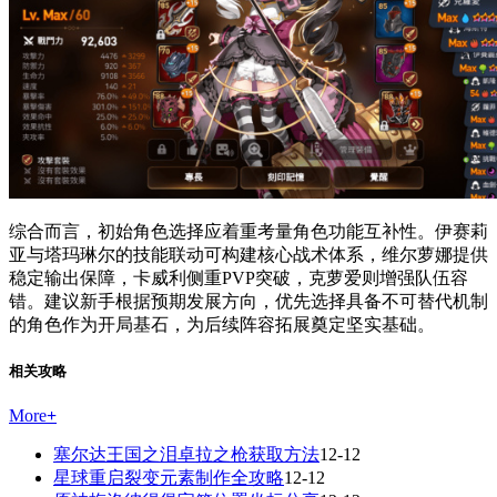
综合而言，初始角色选择应着重考量角色功能互补性。伊赛莉
亚与塔玛琳尔的技能联动可构建核心战术体系，维尔萝娜提供
稳定输出保障，卡威利侧重PVP突破，克萝爱则增强队伍容
错。建议新手根据预期发展方向，优先选择具备不可替代机制
的角色作为开局基石，为后续阵容拓展奠定坚实基础。
相关攻略
More
+
塞尔达王国之泪卓拉之枪获取方法
12-12
星球重启裂变元素制作全攻略
12-12