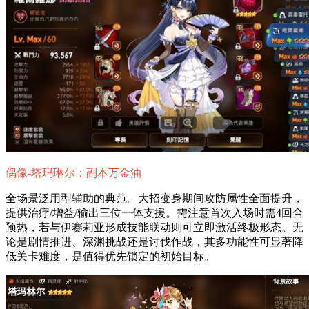
偶像-塔玛琳尔：副本万金油
全场景泛用型辅助的典范。大招变身期间攻防属性全面提升，
提供治疗/增益/输出三位一体支援。需注意首次入场时需4回合
预热，若与伊赛莉亚形成技能联动则可立即激活终极形态。无
论是剧情推进、深渊挑战还是讨伐作战，其多功能性可显著降
低关卡难度，是值得优先锁定的初始目标。