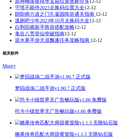
原神梅洛彼得堡宝箱位置坐标分享
12-12
守塔不能停2023兑换码位置大全
12-12
阴阳师六道之门孔雀国阵容通关指南
12-12
逃跑吧少年2023年10月兑换码大全
12-12
白荆回廊新手阵容搭配攻略
12-12
鬼谷八荒登仙突破指南
12-12
逆水寒手游天涯飘蓬任务攻略指南
12-12
相关软件
More
+
梦回战场二战手游v1.90.7 正式版
托卡小镇世界无广告畅玩版v1.66 免费版
糖果传奇匹配大师甜蜜冒险v1.1.5 无限钻石版