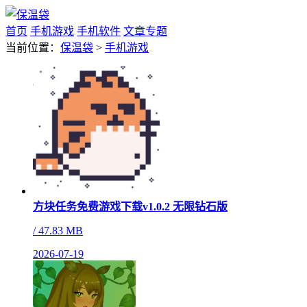
首页
手机游戏
手机软件
文章专题
当前位置：
保温袋
>
手机游戏
方块任务免费游戏下载v1.0.2 无限钻石版
/
47.83 MB
2026-07-19