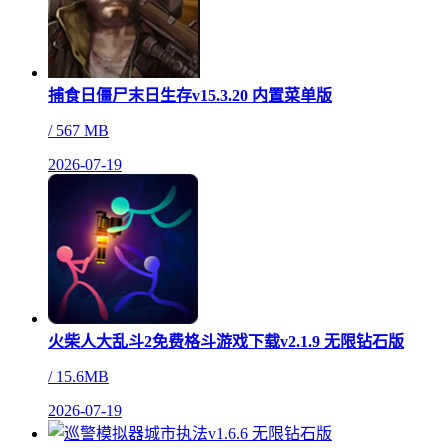
捕食日僵尸末日生存v15.3.20 内置菜单版
/
567 MB
2026-07-19
火柴人大乱斗2免费格斗游戏下载v2.1.9 无限钻石版
/
15.6MB
2026-07-19