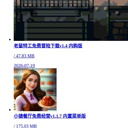
老鼠特工免费冒险下载v1.4 内购版
/
47.83 MB
2026-07-19
小镇餐厅免费经营v1.1.7 内置菜单版
/
175.03 MB