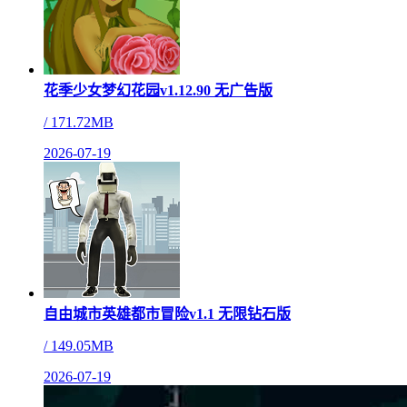
花季少女梦幻花园v1.12.90 无广告版
/
171.72MB
2026-07-19
自由城市英雄都市冒险v1.1 无限钻石版
/
149.05MB
2026-07-19