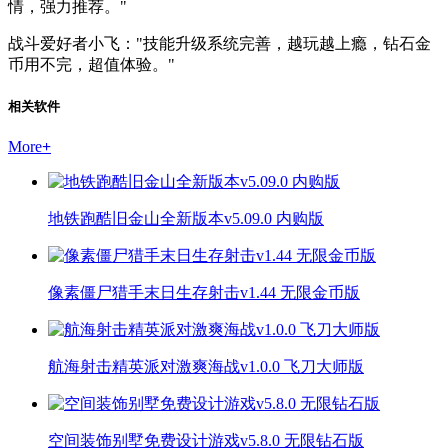
情，强力推荐。"
战斗爱好者小飞："技能升级系统完善，越玩越上瘾，钻石金
币用不完，超值体验。"
相关软件
More
+
地铁跑酷旧金山全新版本v5.09.0 内购版
像素僵尸猎手末日生存射击v1.44 无限金币版
航海射击精英派对激爽海战v1.0.0 飞刀大师版
空间装饰别墅免费设计游戏v5.8.0 无限钻石版