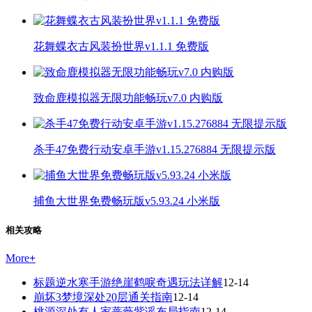
花舞蝶衣古风装扮世界v1.1.1 免费版
致命鹿模拟器无限功能畅玩v7.0 内购版
杀手47免费行动安卓手游v1.15.276884 无限提示版
捕鱼大世界免费畅玩版v5.93.24 小米版
相关攻略
More
+
标题逆水寒手游绝崖鹤唳奇遇玩法详解
12-14
崩坏3梦境深处20层通关指南
12-14
桃源深处有人家蔷薇紫谣布局指南
12-14