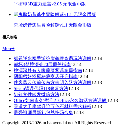
平衡球3D重力迷宫v2.05 无限金币版
鬼脸奶昔逃生冒险解谜v1.1 无限金币版
相关攻略
More
+
标题逆水寒手游绝崖鹤唳奇遇玩法详解
12-14
崩坏3梦境深处20层通关指南
12-14
桃源深处有人家蔷薇紫谣布局指南
12-14
阴阳师妖怪屋秘藏商店开启指南
12-14
侠客风云传前传东方未明入队方法详解
12-13
Steam错误代码118修复方法
12-13
钉钉文件转发微信方法
12-13
Office如何永久激活？ Office永久激活方法详解
12-13
寻道大千座驾升阶五色石材料需求解析
12-13
最强祖师最新礼包兑换码合集
12-13
Copyright 2013-
2026
m.baowendai.net All Rights Reserved.