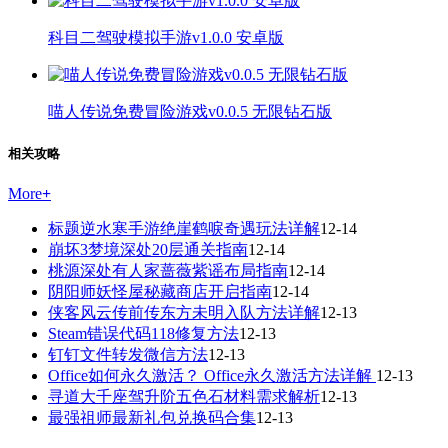
科目二驾驶模拟手游v1.0.0 安卓版
喵人传说免费冒险游戏v0.0.5 无限钻石版
相关攻略
More
+
标题逆水寒手游绝崖鹤唳奇遇玩法详解
12-14
崩坏3梦境深处20层通关指南
12-14
桃源深处有人家蔷薇紫谣布局指南
12-14
阴阳师妖怪屋秘藏商店开启指南
12-14
侠客风云传前传东方未明入队方法详解
12-13
Steam错误代码118修复方法
12-13
钉钉文件转发微信方法
12-13
Office如何永久激活？ Office永久激活方法详解
12-13
寻道大千座驾升阶五色石材料需求解析
12-13
最强祖师最新礼包兑换码合集
12-13