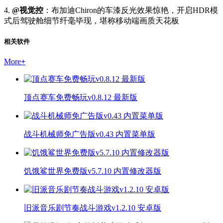
4.
@视觉控
：布加迪Chiron的车漆反光效果惊艳，开启HDR模
式后驾驶舱细节纤毫毕现，堪称移动端画质天花板
相关软件
More
+
顶点赛车免费畅玩v0.8.12 最新版
战斗机械师免广告版v0.43 内置菜单版
饥饿鲨世界免费版v5.7.10 内置修改器版
旧派音乐剧节奏战斗游戏v1.2.10 安卓版