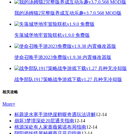
我的汤姆猫2完整版养成互动乐趣v3.7.0.568 MOD版
失落城堡地牢冒险联机v1.9.0 免费版
使命召唤手游2023免费版v1.9.38 内置修改器版
战争部队1917策略战争游戏下载v1.27 兵种无冷却版
相关攻略
More
+
标题逆水寒手游绝崖鹤唳奇遇玩法详解
12-14
崩坏3梦境深处20层通关指南
12-14
桃源深处有人家蔷薇紫谣布局指南
12-14
阴阳师妖怪屋秘藏商店开启指南
12-14