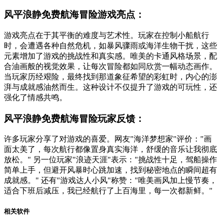
风平浪静免费航海冒险游戏亮点：
游戏亮点在于其平衡的难度与艺术性。玩家在控制小船航行
时，会遭遇各种自然危机，如暴风骤雨或海洋生物干扰，这些
元素增加了游戏的挑战性和真实感。唯美的卡通风格场景，配
合油画般的视觉效果，让每次冒险都如同欣赏一幅动态画作。
当玩家历经艰险，最终找到那道象征希望的彩虹时，内心的澎
湃与成就感油然而生。这种设计不仅提升了游戏的可玩性，还
强化了情感共鸣。
风平浪静免费航海冒险玩家反馈：
许多玩家分享了对游戏的喜爱。网友"海洋梦想家"评价："画
面太美了，每次航行都像置身真实海洋，舒缓的音乐让我彻底
放松。" 另一位玩家"浪迹天涯"表示："挑战性十足，驾船操作
简单上手，但避开风暴时心跳加速，找到秘密地点的瞬间超有
成就感。" 还有"游戏达人小风"称赞："唯美画风加上慢节奏，
适合下班后减压，我已经航行了上百海里，每一次都新鲜。"
相关软件