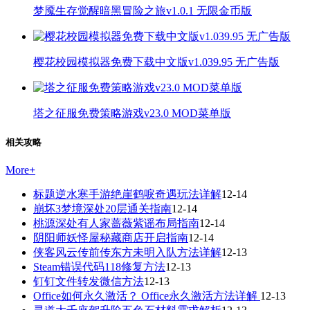
梦魇生存觉醒暗黑冒险之旅v1.0.1 无限金币版
樱花校园模拟器免费下载中文版v1.039.95 无广告版
塔之征服免费策略游戏v23.0 MOD菜单版
相关攻略
More
+
标题逆水寒手游绝崖鹤唳奇遇玩法详解
12-14
崩坏3梦境深处20层通关指南
12-14
桃源深处有人家蔷薇紫谣布局指南
12-14
阴阳师妖怪屋秘藏商店开启指南
12-14
侠客风云传前传东方未明入队方法详解
12-13
Steam错误代码118修复方法
12-13
钉钉文件转发微信方法
12-13
Office如何永久激活？ Office永久激活方法详解
12-13