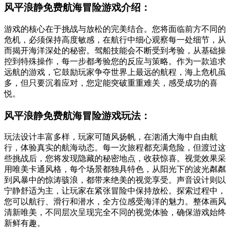
风平浪静免费航海冒险游戏介绍：
游戏的核心在于挑战与放松的完美结合。您将面临前方不同的
危机，必须保持高度敏感，在航行中细心观察每一处细节，从
而揭开海洋深处的秘密。驾船技能会不断受到考验，从基础操
控到特殊操作，每一步都考验您的反应与策略。作为一款追求
远航的游戏，它鼓励玩家争夺世界上最远的航程，海上危机虽
多，但只要沉着应对，您定能突破重重难关，感受成功的喜
悦。
风平浪静免费航海冒险游戏玩法：
玩法设计丰富多样，玩家可随风扬帆，在汹涌大海中自由航
行，体验真实的航海动态。每一次旅程都充满危险，但渡过这
些挑战后，您将发现隐藏的秘密地点，收获惊喜。视觉效果采
用唯美卡通风格，每个场景都独具特色，从阳光下的波光粼粼
到风暴中的惊涛骇浪，都带来绝美的视觉享受。声音设计则以
宁静舒适为主，让玩家在紧张冒险中保持放松。探索过程中，
您可以航行、滑行和潜水，全方位感受海洋的魅力。整体画风
清新唯美，不同层次呈现完全不同的视觉体验，确保游戏始终
新鲜有趣。