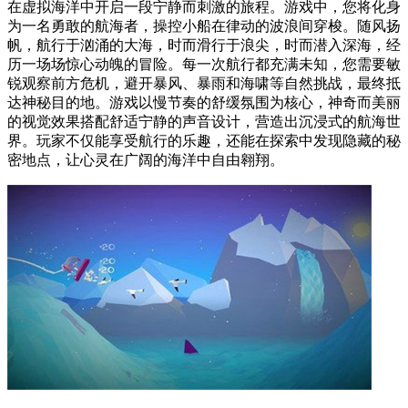
在虚拟海洋中开启一段宁静而刺激的旅程。游戏中，您将化身
为一名勇敢的航海者，操控小船在律动的波浪间穿梭。随风扬
帆，航行于汹涌的大海，时而滑行于浪尖，时而潜入深海，经
历一场场惊心动魄的冒险。每一次航行都充满未知，您需要敏
锐观察前方危机，避开暴风、暴雨和海啸等自然挑战，最终抵
达神秘目的地。游戏以慢节奏的舒缓氛围为核心，神奇而美丽
的视觉效果搭配舒适宁静的声音设计，营造出沉浸式的航海世
界。玩家不仅能享受航行的乐趣，还能在探索中发现隐藏的秘
密地点，让心灵在广阔的海洋中自由翱翔。