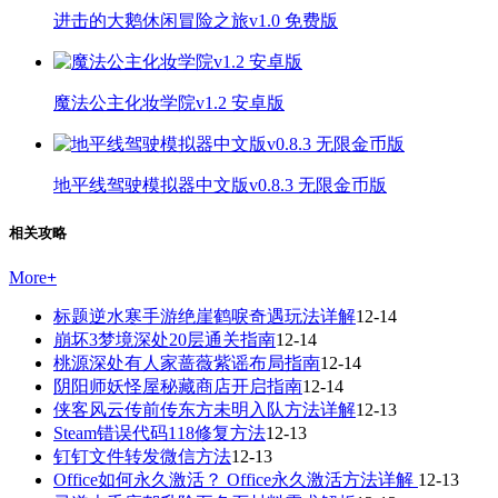
进击的大鹅休闲冒险之旅v1.0 免费版
魔法公主化妆学院v1.2 安卓版
地平线驾驶模拟器中文版v0.8.3 无限金币版
相关攻略
More
+
标题逆水寒手游绝崖鹤唳奇遇玩法详解
12-14
崩坏3梦境深处20层通关指南
12-14
桃源深处有人家蔷薇紫谣布局指南
12-14
阴阳师妖怪屋秘藏商店开启指南
12-14
侠客风云传前传东方未明入队方法详解
12-13
Steam错误代码118修复方法
12-13
钉钉文件转发微信方法
12-13
Office如何永久激活？ Office永久激活方法详解
12-13