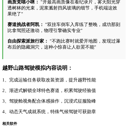
画质党喵小咪：
"开最高画质像在看纪录片，雾天阳光穿
透树林的光束，泥浆溅射挡风玻璃的细节，手机端这效
果绝了"
赛道挑战者阿凯：
"双挂车倒车入库练了整晚，成功那刻
比拿驾照还激动，物理引擎确实专业"
自由探索派旅行家：
"不跑比赛时就爱开地图，发现过瀑
布后的隐藏洞穴，这种小惊喜让人欲罢不能"
越野山路驾驶模拟内容说明：
1、完成运输任务获取改装资源，提升越野性能
2、渐进式解锁全球特色赛道，积累驾驶经验值
3、驾驶舱视角配合体感操作，沉浸式征服险峰
4、动态天气成就系统，特殊气候驾驶可获勋章
相关软件