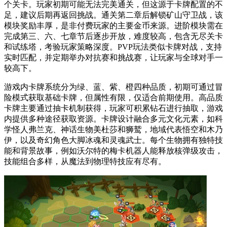
个关卡。玩家初期可能无法完美通关，但这源于卡牌配置的不
足，建议后期再返回挑战。通关第二章后解锁矿山守卫战，该
模块奖励丰厚，是非付费玩家的主要金币来源。进阶模块需在
完成第三、六、七章节后逐步开放，难度较高，包含无尽关卡
和试练塔，考验玩家策略深度。PVP玩法类似卡牌对战，支持
实时匹配，并定期举办对抗赛和挑战赛，让玩家与全球对手一
较高下。
游戏内卡牌系统分为绿、蓝、紫、橙四种品质，初期可通过冒
险模式获取基础卡牌，但属性有限，仅适合前期使用。高品质
卡牌主要通过抽卡机制获得，玩家可积累钻石进行抽取，游戏
内提供多种途径获取资源。卡牌设计融合多元文化元素，如科
学怪人弗兰克、神话生物美杜莎和狮鹫，地域代表悟空和木乃
伊，以及奇幻角色大脚冰魂和灵魂武士。每个生物拥有独特技
能和背景故事，例如沃尔特的梅卡机器人能释放核弹级攻击，
技能组合多样，从魔法到物理特技应有尽有。