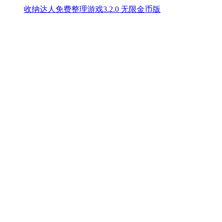
收纳达人免费整理游戏3.2.0 无限金币版
世界征服者3无限资源版v1.6.5 无限勋章版
相关攻略
More
+
标题逆水寒手游绝崖鹤唳奇遇玩法详解
12-14
崩坏3梦境深处20层通关指南
12-14
桃源深处有人家蔷薇紫谣布局指南
12-14
阴阳师妖怪屋秘藏商店开启指南
12-14
侠客风云传前传东方未明入队方法详解
12-13
Steam错误代码118修复方法
12-13
钉钉文件转发微信方法
12-13
Office如何永久激活？ Office永久激活方法详解
12-13
寻道大千座驾升阶五色石材料需求解析
12-13
最强祖师最新礼包兑换码合集
12-13
Copyright 2013-
2026
m.baowendai.net All Rights Reserved.