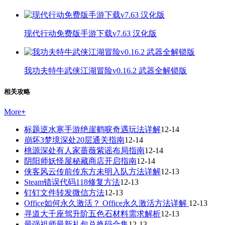
现代行动免费版手游下载v7.63 汉化版
我功夫特牛武侠江湖冒险v0.16.2 武器全解锁版
相关攻略
More
+
标题逆水寒手游绝崖鹤唳奇遇玩法详解
12-14
崩坏3梦境深处20层通关指南
12-14
桃源深处有人家蔷薇紫谣布局指南
12-14
阴阳师妖怪屋秘藏商店开启指南
12-14
侠客风云传前传东方未明入队方法详解
12-13
Steam错误代码118修复方法
12-13
钉钉文件转发微信方法
12-13
Office如何永久激活？ Office永久激活方法详解
12-13
寻道大千座驾升阶五色石材料需求解析
12-13
最强祖师最新礼包兑换码合集
12-13