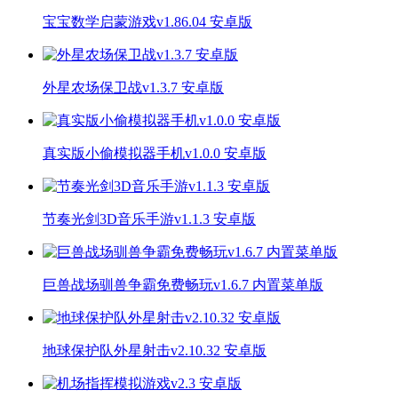
宝宝数学启蒙游戏v1.86.04 安卓版
外星农场保卫战v1.3.7 安卓版
真实版小偷模拟器手机v1.0.0 安卓版
节奏光剑3D音乐手游v1.1.3 安卓版
巨兽战场驯兽争霸免费畅玩v1.6.7 内置菜单版
地球保护队外星射击v2.10.32 安卓版