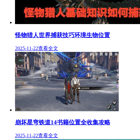
怪物猎人世界捕获技巧环境生物位置
2025-11-22
查看全文
崩坏星穹铁道14书籍位置全收集攻略
2025-11-22
查看全文