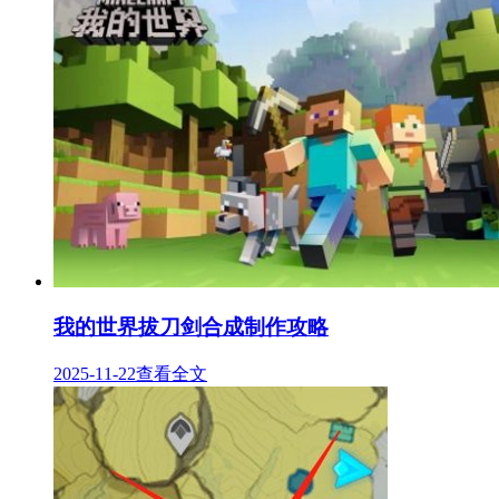
我的世界拔刀剑合成制作攻略
2025-11-22
查看全文