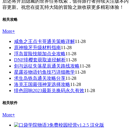
后还将开启隐藏的世界任务线索，值得旅行者持续关注版本内
容更新。祝您在提瓦特大陆的冒险之旅收获更多精彩体验！
相关攻略
More
+
咸鱼之王点卡哥通关策略详解
11-28
原神狼牙升级材料指南
11-28
浮岛冒险技能加点全攻略
11-28
DNF绯樱套获取途径解析
11-28
剑与远征失落星辰通关路线攻略
11-28
星露谷物语钓鱼技巧详细教学
11-28
求生岛铁岛通关攻略分享
11-28
洛克王国最强神宠选择攻略
11-28
绯色回响2023最新兑换码永久有效
11-28
相关软件
More
+