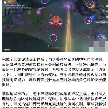
完成全部淤泥清除工作后，与之关联的紫雾防护将同步消散。
最后阶段需要您依次接触三处荆棘枝条进行最终净化操作。当
最后一处枝条的雾气消散时，系统将弹出成就达成提示《浓雾
之下》，同时获得相应原石奖励。整个过程考验环境观察力与
技能衔接能力，建议携带提升元素充能效率的角色以加快技能
循环。
掌握这些技巧后，您不仅能顺利完成浓雾成就挑战，更能深入
理解须弥地区环境解谜设计逻辑。后续探索中遇到类似雾气屏
障时，可灵活运用苦离果与元素技能的协同机制。该成就解锁