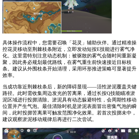
具体操作流程中，您需要召唤「花灵」辅助伙伴。通过精准操
控花灵移动至荆棘枝条附近，立即发动短按E技能进行雾气净
化。这里需特别注意动态机制：被驱散的雾气会随时间重新凝
聚，因此务必规划最优路线，在雾气重生前快速接近目标枝
条。建议从外围枝条开始清理，采用环形推进策略可显著提升
效率。
当成功靠近荆棘枝条后，新的障碍显现——活性淤泥覆盖关键
路径。此时需收集周边发光的苦离果，通过长按Q技能瞄准淤
泥区域进行投掷清除。淤泥具有动态躲避特性，会周期性移动
位置并产生气泡。最佳清除时机是淤泥表面冒出密集气泡的瞬
间，此时投掷苦离果可触发范围净化效果。若首次投掷未中，
建议观察淤泥移动规律后再进行二次尝试。