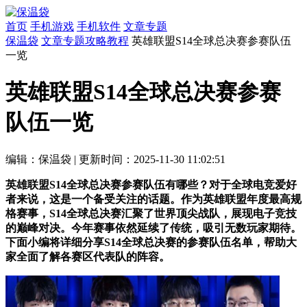
首页
手机游戏
手机软件
文章专题
保温袋
文章专题
攻略教程
英雄联盟S14全球总决赛参赛队伍
一览
英雄联盟S14全球总决赛参赛
队伍一览
编辑：保温袋
|
更新时间：2025-11-30 11:02:51
英雄联盟S14全球总决赛参赛队伍有哪些？对于全球电竞爱好
者来说，这是一个备受关注的话题。作为英雄联盟年度最高规
格赛事，S14全球总决赛汇聚了世界顶尖战队，展现电子竞技
的巅峰对决。今年赛事依然延续了传统，吸引无数玩家期待。
下面小编将详细分享S14全球总决赛的参赛队伍名单，帮助大
家全面了解各赛区代表队的阵容。