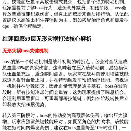
万。技能面板显示其攻击模式复杂，包括多个强力特动机制。
玩家需提前了解boss行为，避免意外减员。初始阶段，boss会
释放普通技能积累伤害，但真正的威胁来自后续特动。队伍配
置建议以高输出和生存辅助为主，例如搭配治疗角色和爆发型
dps，确保全程稳定。
红莲回廊59层无形灾祸打法核心解析
无形灾祸boss关键机制
boss的第一个特动机制是战斗初期的转折点，它会对全队造成
总血量80%的真实伤害。这意味着在压入该特动前，必须确保
队伍血量充足，避免瞬间崩盘。玩家需在战斗前使用增益技能
或道具提升血量上限，并在特动触发前预留治疗技能。忽视这
一机制往往导致团灭，因此血量管理是通关基石。boss在转阶
段时，所有技能冷却时间会重置，这为玩家提供了喘息机会。
合理利用重置窗口，可重新部署技能链，例如在阶段转换后立
即释放大招积累优势。
转入第三阶段时，boss的特动变为高额群体伤害，输出压力骤
增。玩家应预留关键技能应对，如夏至角色的共鸣术。该技能
能在短时间内爆发高伤，建议在boss血量降至10%时使用，一