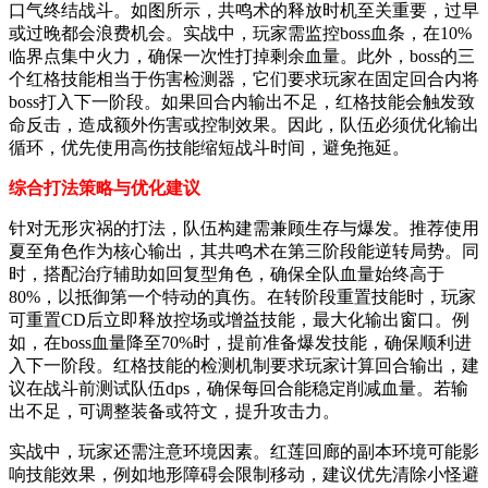
口气终结战斗。如图所示，共鸣术的释放时机至关重要，过早
或过晚都会浪费机会。实战中，玩家需监控boss血条，在10%
临界点集中火力，确保一次性打掉剩余血量。此外，boss的三
个红格技能相当于伤害检测器，它们要求玩家在固定回合内将
boss打入下一阶段。如果回合内输出不足，红格技能会触发致
命反击，造成额外伤害或控制效果。因此，队伍必须优化输出
循环，优先使用高伤技能缩短战斗时间，避免拖延。
综合打法策略与优化建议
针对无形灾祸的打法，队伍构建需兼顾生存与爆发。推荐使用
夏至角色作为核心输出，其共鸣术在第三阶段能逆转局势。同
时，搭配治疗辅助如回复型角色，确保全队血量始终高于
80%，以抵御第一个特动的真伤。在转阶段重置技能时，玩家
可重置CD后立即释放控场或增益技能，最大化输出窗口。例
如，在boss血量降至70%时，提前准备爆发技能，确保顺利进
入下一阶段。红格技能的检测机制要求玩家计算回合输出，建
议在战斗前测试队伍dps，确保每回合能稳定削减血量。若输
出不足，可调整装备或符文，提升攻击力。
实战中，玩家还需注意环境因素。红莲回廊的副本环境可能影
响技能效果，例如地形障碍会限制移动，建议优先清除小怪避