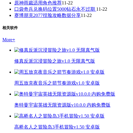
原神雨裁适用角色推荐
11-22
口袋奇兵兑换码位置5000钻石永不过期
11-22
赛博朋克2077捏脸攻略数据分享
11-22
相关软件
More
+
修真反派沉浸冒险之旅v1.0 无限真气版
周五放克夜音乐之箭节奏游戏v1.0 安卓版
奥特曼宇宙英雄无限资源版v10.0.0 内购免费版
高桥名人之冒险岛3手机冒险v1.50 安卓版