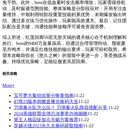
免干扰。此外，boss在低血量时攻击频率增加，玩家需保持机
动，及时躲避范围技能。整体策略是分阶段应对：开局专注血
量维持，中期利用转阶段重置技能积累优势，末期爆发输出终
结。通过多次练习优化操作，玩家能高效通关。最后，记住团
队配合是关键，沟通技能释放顺序可避免资源浪费。
综上所述，红莲回廊59层无形灾祸的通关核心在于机制理解和
执行。boss的9400万血量虽高，但通过合理管理特动、预留夏
至共鸣术，并满足红格技能的输出要求，玩家可轻松取胜。希
望本攻略助你在《悠久之树》的冒险中更进一步，享受挑战乐
趣。持续优化策略，定能征服更高层回廊。
相关攻略
More
+
宝可梦大集结信誉分恢复指南
11-22
幻塔23版本前瞻直播兑换码大全
11-22
刃境毒火队怎么玩？ 刃境毒火队阵容搭配分享
11-22
2024英雄联盟全球总决赛举办地揭晓
11-22
第五人格囚徒加点天赋方案推荐
11-22
穿越火线2023永久兑换码获取指南
11-22