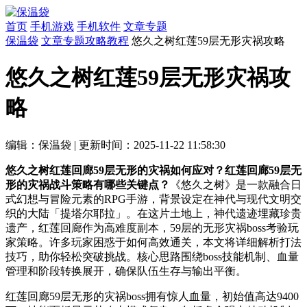
首页
手机游戏
手机软件
文章专题
保温袋
文章专题
攻略教程
悠久之树红莲59层无形灾祸攻略
悠久之树红莲59层无形灾祸攻
略
编辑：保温袋
|
更新时间：2025-11-22 11:58:30
悠久之树红莲回廊59层无形的灾祸如何应对？红莲回廊59层无
形的灾祸战斗策略有哪些关键点？
《悠久之树》是一款融合日
式幻想与冒险元素的RPG手游，背景设定在神代与现代文明交
织的大陆「提塔尔耶拉」。在这片土地上，神代遗迹埋藏珍贵
遗产，红莲回廊作为高难度副本，59层的无形灾祸boss考验玩
家策略。许多玩家困惑于如何高效通关，本文将详细解析打法
技巧，助你轻松突破挑战。核心思路围绕boss技能机制、血量
管理和阶段转换展开，确保队伍生存与输出平衡。
红莲回廊59层无形的灾祸boss拥有惊人血量，初始值高达9400