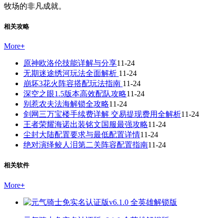
牧场的非凡成就。
相关攻略
More
+
原神欧洛伦技能详解与分享
11-24
无期迷途绣河玩法全面解析
11-24
崩坏3花火阵容搭配玩法指南
11-24
深空之眼1.5版本高效配队攻略
11-24
别惹农夫法海解锁全攻略
11-24
剑网三万宝楼手续费详解 交易提现费用全解析
11-24
王者荣耀海诺出装铭文国服最强攻略
11-24
尘封大陆配置要求与最低配置详情
11-24
绝对演绎鲛人泪第二关阵容配置指南
11-24
相关软件
More
+