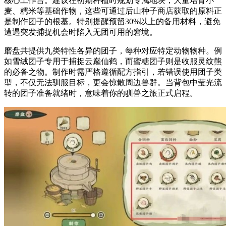
核心工作台。建议在初期种植时规划专属地块，大量培育小
麦、糯米等基础作物，这些可通过后山种子商店获取的原料正
是制作团子的根基。特别提醒预留30%以上的备用材料，避免
遭遇突发捕捉机会时陷入无团可用的窘境。
磨盘共提供九类特性各异的团子，每种对应特定动物物种。例
如雪绒团子专用于捕捉云巅仙鹤，而蜜糖团子则是收服灵纹熊
的必备之物。制作时需严格遵循配方指引，若错误使用团子类
型，不仅无法驯服目标，更会惊散周边兽群。当背包中莹光流
转的团子准备就绪时，意味着你的驯兽之旅正式启程。