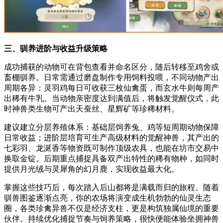
三、驯养进阶与收益升级策略
成功捕获的动物可在背包查看并命名区分，随后转移至鸡舍或
畜棚驯养。日常需通过磨盘制作专用饲料投喂，不同动物产出
周期各异：灵羽鸡每日可收获三枚仙禽蛋，而玄水牛则每周产
出稀有牛乳。当动物亲密度达到满值后，将触发觉醒仪式，此
时神兽类生物可产出天蚕丝、星辉矿等珍稀材料。
建议建立分层养殖体系：基础层饲养兔、鸡等短周期动物保障
日常收益；进阶层培育可生产高级材料的觉醒神兽，其产出的
七彩羽、龙涎香等物资既可制作顶级农具，也能在坊市交易中
换取金锭。后期重点捕捉具备双产出特性的稀有物种，如同时
提供月光绒与灵犀角的幻月鹿，实现收益最大化。
掌握这些技巧后，每次踏入后山都将是满载而归的旅程。随着
驯兽图鉴逐渐点亮，你的农场将演变成生机勃勃的仙灵生态
圈，各类珍禽异兽不仅是经济支柱，更是构筑独属仙境的重要
伙伴。持续优化捕捉节奏与饲养策略，很快便能体验坐拥神兽