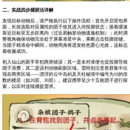
二、实战四步捕获法详解
发现目标动物后，请严格执行以下操作流程：首先开启背包界
面，长按选取对应属性的团子使其进入待投掷状态；接着缓速
靠近目标至五步距离内（过近易触发动物逃逸机制）；此时调
整视角确保动物完全处于屏幕准星中央，果断点击投掷按键。
当团子精准命中瞬间，动物周身将迸发粉色爱心光效，这标志
着收服成功。
初入仙山的新手常犯两类错误：其一是未对准便仓促投掷导致
团子浪费，其二是误判动物刷新区域。需特别注意兽群集中出
现在两类区域——漂浮的云中岛屿及天柱秘境中编号为10的倍
数的楼层（如20层、30层）。建议携带至少十五枚团子进行探
索，以应对连续捕捉需求。