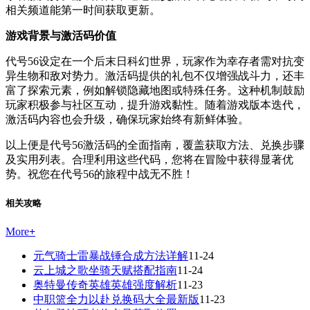
相关频道能第一时间获取更新。
游戏背景与激活码价值
代号56设定在一个后末日科幻世界，玩家作为幸存者需对抗变
异生物和敌对势力。激活码提供的礼包不仅增强战斗力，还丰
富了探索元素，例如解锁隐藏地图或特殊任务。这种机制鼓励
玩家积极参与社区互动，提升游戏黏性。随着游戏版本迭代，
激活码内容也会升级，确保玩家始终有新鲜体验。
以上便是代号56激活码的全面指南，覆盖获取方法、兑换步骤
及实用列表。合理利用这些代码，您将在冒险中获得显著优
势。祝您在代号56的旅程中战无不胜！
相关攻略
More
+
元气骑士雷暴战锤合成方法详解
11-24
云上城之歌坐骑天赋搭配指南
11-24
奥特曼传奇英雄英雄强度解析
11-23
中职篮全力以赴兑换码大全最新版
11-23