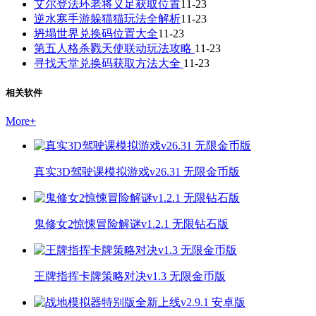
艾尔登法环老将义足获取位置
11-23
逆水寒手游躲猫猫玩法全解析
11-23
坍塌世界兑换码位置大全
11-23
第五人格杀戮天使联动玩法攻略
11-23
寻找天堂兑换码获取方法大全
11-23
相关软件
More
+
真实3D驾驶课模拟游戏v26.31 无限金币版
鬼修女2惊悚冒险解谜v1.2.1 无限钻石版
王牌指挥卡牌策略对决v1.3 无限金币版