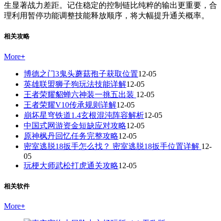
生显著战力差距。记住稳定的控制链比纯粹的输出更重要，合
理利用暂停功能调整技能释放顺序，将大幅提升通关概率。
相关攻略
More
+
博德之门3鬼头蘑菇孢子获取位置
12-05
英雄联盟狮子狗玩法技能详解
12-05
王者荣耀貂蝉六神装一挑五出装
12-05
王者荣耀V10传承规则详解
12-05
崩坏星穹铁道1.4玄根混沌阵容解析
12-05
中国式网游资金短缺应对攻略
12-05
原神枫丹回忆任务完整攻略
12-05
密室逃脱18扳手怎么找？ 密室逃脱18扳手位置详解
12-
05
玩梗大师武松打虎通关攻略
12-05
相关软件
More
+