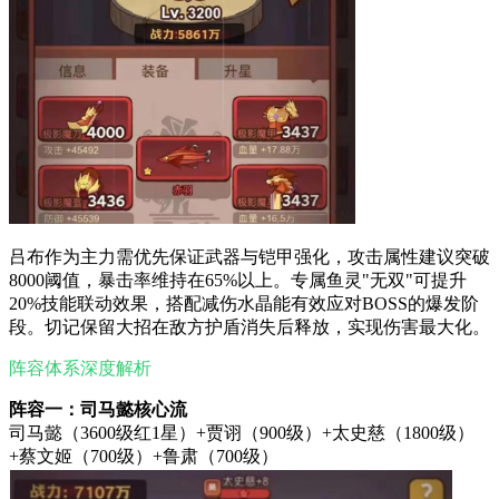
吕布作为主力需优先保证武器与铠甲强化，攻击属性建议突破
8000阈值，暴击率维持在65%以上。专属鱼灵"无双"可提升
20%技能联动效果，搭配减伤水晶能有效应对BOSS的爆发阶
段。切记保留大招在敌方护盾消失后释放，实现伤害最大化。
阵容体系深度解析
阵容一：司马懿核心流
司马懿（3600级红1星）+贾诩（900级）+太史慈（1800级）
+蔡文姬（700级）+鲁肃（700级）