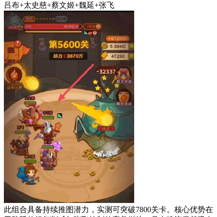
吕布+太史慈+蔡文姬+魏延+张飞
此组合具备持续推图潜力，实测可突破7800关卡。核心优势在