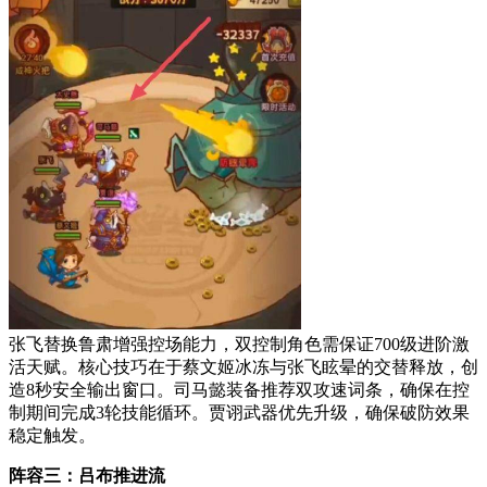
张飞替换鲁肃增强控场能力，双控制角色需保证700级进阶激
活天赋。核心技巧在于蔡文姬冰冻与张飞眩晕的交替释放，创
造8秒安全输出窗口。司马懿装备推荐双攻速词条，确保在控
制期间完成3轮技能循环。贾诩武器优先升级，确保破防效果
稳定触发。
阵容三：吕布推进流