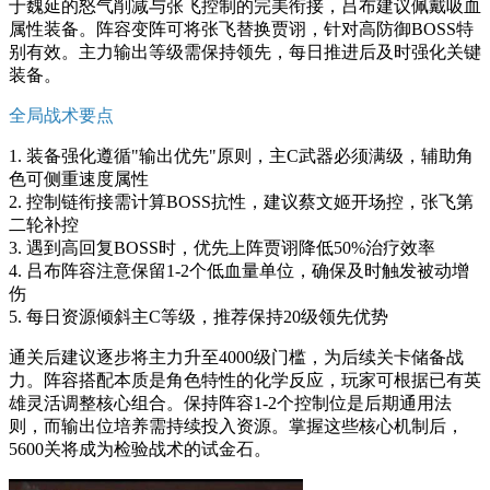
于魏延的怒气削减与张飞控制的完美衔接，吕布建议佩戴吸血
属性装备。阵容变阵可将张飞替换贾诩，针对高防御BOSS特
别有效。主力输出等级需保持领先，每日推进后及时强化关键
装备。
全局战术要点
1. 装备强化遵循"输出优先"原则，主C武器必须满级，辅助角
色可侧重速度属性
2. 控制链衔接需计算BOSS抗性，建议蔡文姬开场控，张飞第
二轮补控
3. 遇到高回复BOSS时，优先上阵贾诩降低50%治疗效率
4. 吕布阵容注意保留1-2个低血量单位，确保及时触发被动增
伤
5. 每日资源倾斜主C等级，推荐保持20级领先优势
通关后建议逐步将主力升至4000级门槛，为后续关卡储备战
力。阵容搭配本质是角色特性的化学反应，玩家可根据已有英
雄灵活调整核心组合。保持阵容1-2个控制位是后期通用法
则，而输出位培养需持续投入资源。掌握这些核心机制后，
5600关将成为检验战术的试金石。