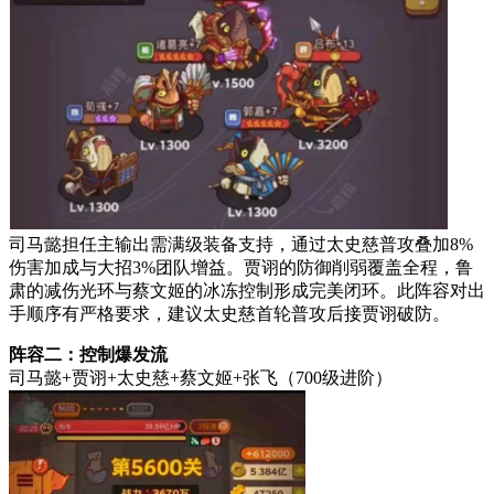
司马懿担任主输出需满级装备支持，通过太史慈普攻叠加8%
伤害加成与大招3%团队增益。贾诩的防御削弱覆盖全程，鲁
肃的减伤光环与蔡文姬的冰冻控制形成完美闭环。此阵容对出
手顺序有严格要求，建议太史慈首轮普攻后接贾诩破防。
阵容二：控制爆发流
司马懿+贾诩+太史慈+蔡文姬+张飞（700级进阶）